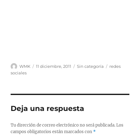
Autor
Publicado
Categorías
Etiquetas
WMK
11 diciembre, 2011
Sin categoría
redes
el
sociales
Deja una respuesta
Tu dirección de correo electrónico no será publicada.
Los
campos obligatorios están marcados con
*