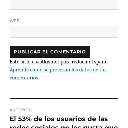
WEB
Este sitio usa Akismet para reducir el spam.
Aprende cómo se procesan los datos de tus
comentarios.
Navegación
ANTERIOR
de
El 53% de los usuarios de las
Entrada
anterior:
redes sociales no les gusta que