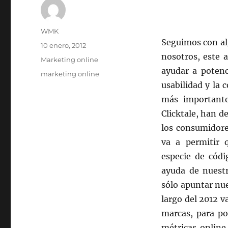
Autor
WMK
Seguimos con al
Publicado
10 enero, 2012
el
nosotros, este 
Categorías
Marketing online
ayudar a potenc
Etiquetas
marketing online
usabilidad y la
más importante
Clicktale, han 
los consumidore
va a permitir 
especie de códi
ayuda de nuestr
sólo apuntar nue
largo del 2012 v
marcas, para po
métricas online