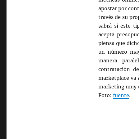
apostar por cont
través de su prop
sabrá si este t
acepta presupue
piensa que dicho
un número mayo
manera parale
contratación d
marketplace va 
marketing muy 
Foto:
fuente
.