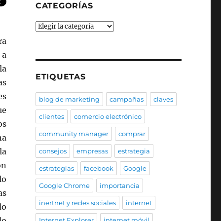
CATEGORÍAS
Categorías
ra
 a
la
ETIQUETAS
as
es
blog de marketing
campañas
claves
ue
clientes
comercio electrónico
os
community manager
comprar
na
la
consejos
empresas
estrategia
on
estrategias
facebook
Google
lo
Google Chrome
importancia
as
inertnet y redes sociales
internet
do
do
Internet Explorer
internet móvil