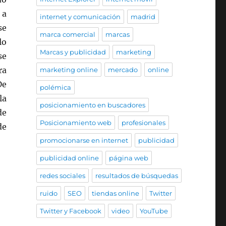
 a
internet y comunicación
madrid
se
marca comercial
marcas
lo
Marcas y publicidad
marketing
se
ra
marketing online
mercado
online
De
polémica
la
posicionamiento en buscadores
de
Posicionamiento web
profesionales
de
promocionarse en internet
publicidad
publicidad online
página web
redes sociales
resultados de búsquedas
ruido
SEO
tiendas online
Twitter
Twitter y Facebook
video
YouTube