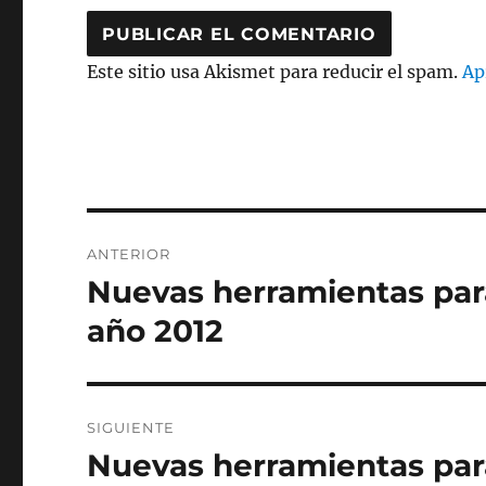
Este sitio usa Akismet para reducir el spam.
Ap
Navegación
ANTERIOR
de
Nuevas herramientas para
Entrada
anterior:
entradas
año 2012
SIGUIENTE
Nuevas herramientas para
Entrada