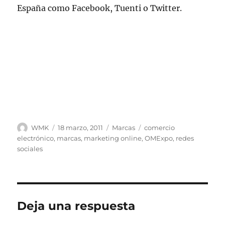
España como Facebook, Tuenti o Twitter.
Autor
Publicado
Categorías
Etiquetas
WMK
18 marzo, 2011
Marcas
comercio
el
electrónico
,
marcas
,
marketing online
,
OMExpo
,
redes
sociales
Deja una respuesta