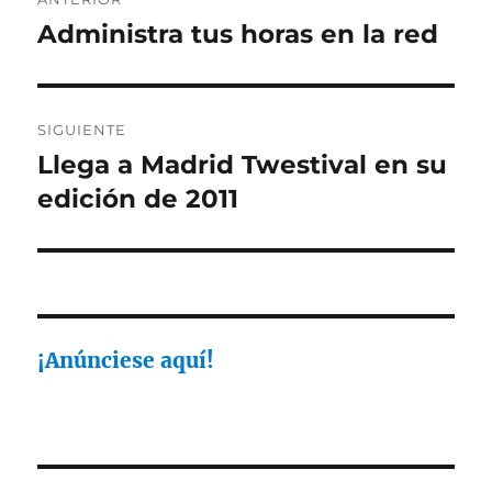
de
Administra tus horas en la red
Entrada
anterior:
entradas
SIGUIENTE
Llega a Madrid Twestival en su
Entrada
siguiente:
edición de 2011
¡Anúnciese aquí!