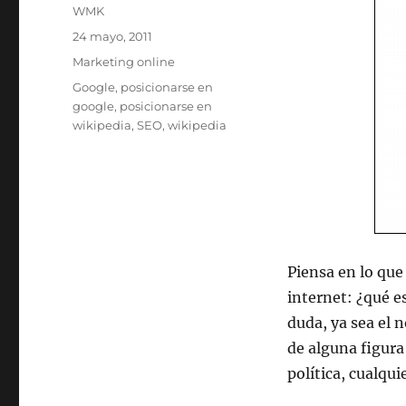
Autor
WMK
Publicado
24 mayo, 2011
el
Categorías
Marketing online
Etiquetas
Google
,
posicionarse en
google
,
posicionarse en
wikipedia
,
SEO
,
wikipedia
Piensa en lo qu
internet: ¿qué 
duda, ya sea el
de alguna figura
política, cualqui