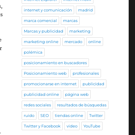
,
internet y comunicación
madrid
os
marca comercial
marcas
Marcas y publicidad
marketing
e
marketing online
mercado
online
r
polémica
posicionamiento en buscadores
Posicionamiento web
profesionales
promocionarse en internet
publicidad
publicidad online
página web
redes sociales
resultados de búsquedas
ruido
SEO
tiendas online
Twitter
Twitter y Facebook
video
YouTube
o