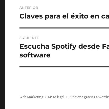
Navegación
ANTERIOR
de
Claves para el éxito en c
Entrada
anterior:
entradas
SIGUIENTE
Escucha Spotify desde F
Entrada
siguiente:
software
Web Marketing
Aviso legal
Funciona gracias a WordP