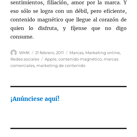
sentimientos, filiación, amor por la marca. Y
eso sólo se logra con un débil, pero eficiente,
contenido magnético que llegue al corazón de
quien lo disfruta, y fíjense que no digo
consume.
Autor
Publicado
Categorías
WMK
21 febrero, 2011
Marcas
,
Marketing online
,
el
Etiquetas
Redes sociales
Apple
,
contenido magnético
,
marcas
comerciales
,
marketing de contenido
¡Anúnciese aquí!