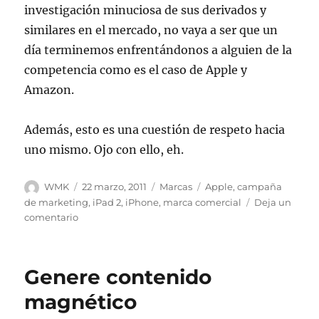
investigación minuciosa de sus derivados y
similares en el mercado, no vaya a ser que un
día terminemos enfrentándonos a alguien de la
competencia como es el caso de Apple y
Amazon.
Además, esto es una cuestión de respeto hacia
uno mismo. Ojo con ello, eh.
Autor
Publicado
Categorías
Etiquetas
WMK
22 marzo, 2011
Marcas
Apple
,
campaña
el
de marketing
,
iPad 2
,
iPhone
,
marca comercial
Deja un
en
comentario
Cuidado
con
tu
Genere contenido
nombre
de
magnético
marca