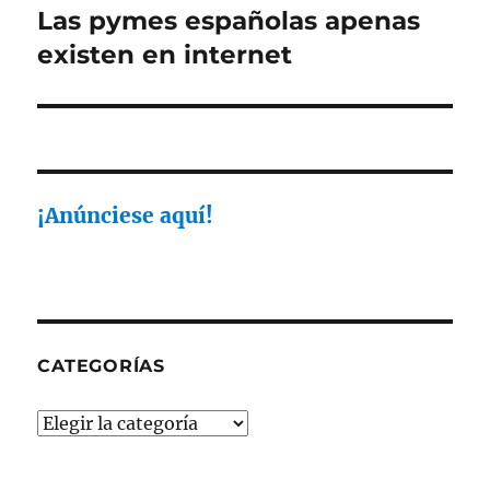
Las pymes españolas apenas
Entrada
siguiente:
existen en internet
¡Anúnciese aquí!
CATEGORÍAS
Categorías