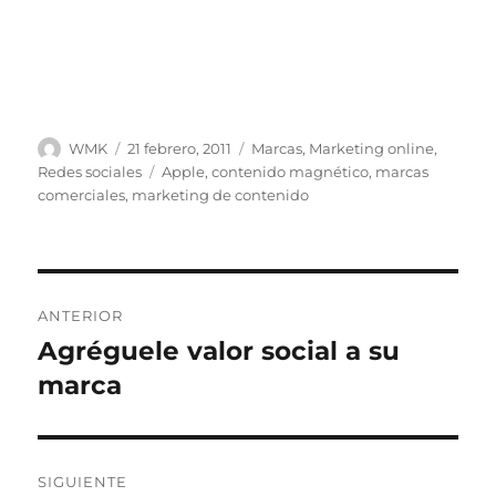
Autor
Publicado
Categorías
WMK
21 febrero, 2011
Marcas
,
Marketing online
,
el
Etiquetas
Redes sociales
Apple
,
contenido magnético
,
marcas
comerciales
,
marketing de contenido
Navegación
ANTERIOR
de
Agréguele valor social a su
Entrada
anterior:
marca
entradas
SIGUIENTE