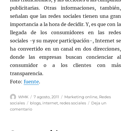
publicitarias. Otras informaciones, también,
señalan que las redes sociales tienen una gran
importancia a la hora de decidir. Y, es que con la
llegada de los consumidores en las redes
sociales -y su mayor participación-, Internet se
ha convertido en un canal en dos direcciones,
donde las empresas buscan concienciar al
consumidor o a los clientes con más
transparencia.
Foto:
fuente
.
Autor
Publicado
Categorías
WMK
7 agosto, 2011
Marketing online
,
Redes
el
Etiquetas
sociales
blogs
,
internet
,
redes sociales
Deja un
en
comentario
Redes
sociales,
blogs