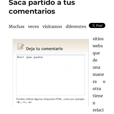
Saca partido a tus
y
foros
comentarios
de
Internet,
cada
Muchas veces visitamos diferentes
vez
tienen
sitios
más
peso
webs
en
que
las
de
compras
una
mane
ra u
otra
tiene
n
relaci