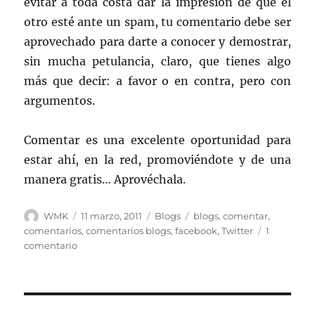
evitar a toda costa dar la impresión de que el
otro esté ante un spam, tu comentario debe ser
aprovechado para darte a conocer y demostrar,
sin mucha petulancia, claro, que tienes algo
más que decir: a favor o en contra, pero con
argumentos.
Comentar es una excelente oportunidad para
estar ahí, en la red, promoviéndote y de una
manera gratis… Aprovéchala.
Autor
Publicado
Categorías
Etiquetas
WMK
11 marzo, 2011
Blogs
blogs
,
comentar
,
el
comentarios
,
comentarios blogs
,
facebook
,
Twitter
1
en
comentario
Saca
partido
a
tus