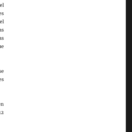
el
es
el
as
as
ue
se
es
en
12