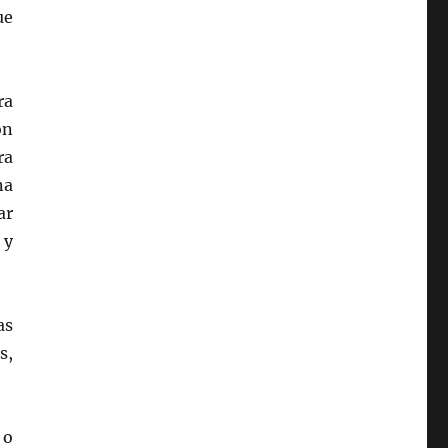
ue
ra
ón
ra
na
ar
 y
as
s,
 o