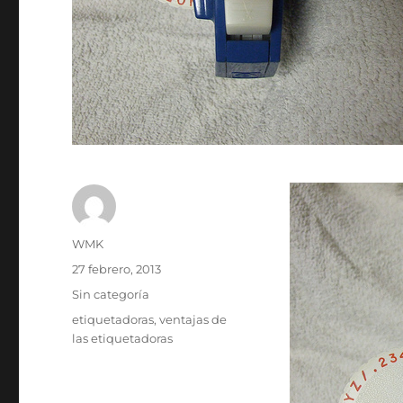
Autor
WMK
Publicado
27 febrero, 2013
el
Categorías
Sin categoría
Etiquetas
etiquetadoras
,
ventajas de
las etiquetadoras