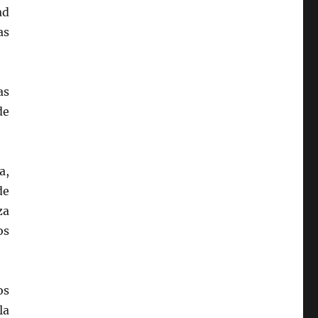
ad
as
as
de
a,
de
za
os
os
la