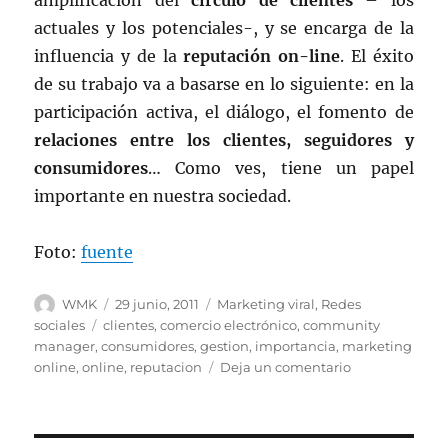
amplificación del
circulo de clientes
– los
actuales y los potenciales-, y se encarga de la
influencia y de la
reputación on-line
. El éxito
de su trabajo va a basarse en lo siguiente: en la
participación activa, el diálogo, el fomento de
relaciones entre los clientes, seguidores y
consumidores
… Como ves, tiene un papel
importante en nuestra sociedad.
Foto:
fuente
Autor
Publicado
Categorías
WMK
29 junio, 2011
Marketing viral
,
Redes
el
Etiquetas
sociales
clientes
,
comercio electrónico
,
community
manager
,
consumidores
,
gestion
,
importancia
,
marketing
en
online
,
online
,
reputacion
Deja un comentario
El
papel
del