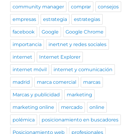
community manager
comprar
consejos
empresas
estrategia
estrategias
facebook
Google
Google Chrome
importancia
inertnet y redes sociales
internet
Internet Explorer
internet móvil
internet y comunicación
madrid
marca comercial
marcas
Marcas y publicidad
marketing
marketing online
mercado
online
polémica
posicionamiento en buscadores
Posicionamiento web
profesionales