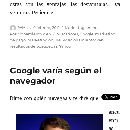
estas son las ventajas, las desventajas… ya
veremos. Paciencia.
Autor
Publicado
Categorías
WMK
9 febrero, 2011
Marketing online
,
el
Etiquetas
Posicionamiento web
buscadores
,
Google
,
marketing
de pago
,
marketing online
,
Posicionamiento web
,
resultados de búsquedas
,
Yahoo
Google varía según el
navegador
Dime con quién navegas y te diré qué
encu
entr
as.