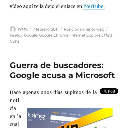
vídeo aquí te la dejo el enlace en
YouTube
.
Autor
Publicado
Categorías
Etiquetas
WMK
7 febrero, 2011
Posicionamiento web
el
Firefox
,
Google
,
Google Chrome
,
Internet Explorer
,
Matt
Cutts
Guerra de buscadores:
Google acusa a Microsoft
Hace apenas unos días supimos de la
noti
cia
en la
cual