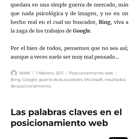
quedara en una simple guerra de mercado, más
que nada psicológica y de imagen, y no en un
hecho real en el cual un buscador,
Bing
, viva a
la zaga de los trabajos de
Google
.
Por el bien de todos, pensemos que no sea así;
aunque a veces suelo ser muy mal pensado…
Autor
Publicado
Categorías
Etiquetas
WMK
7 febrero, 2011
Posicionamiento web
el
Bing
,
Google
,
guerra de buscadores
,
Microsoft
,
resultados
de posicionamiento
Las palabras claves en el
posicionamiento web