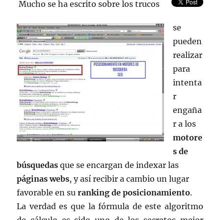
.
Mucho se ha escrito sobre los trucos
se
pueden
realizar
para
intenta
r
engaña
r a los
motore
s de
búsquedas
que se encargan de indexar las
páginas webs
, y así recibir a cambio un lugar
favorable en su
ranking de posicionamiento
.
La verdad es que la fórmula de este algoritmo
de cálculo es sido uno de los secretos mejor