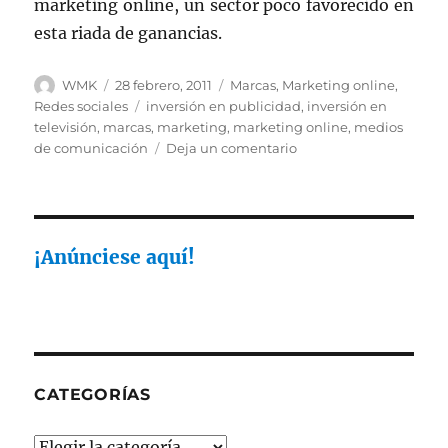
marketing online, un sector poco favorecido en
esta riada de ganancias.
Autor
Publicado
Categorías
WMK
28 febrero, 2011
Marcas
,
Marketing online
,
el
Etiquetas
Redes sociales
inversión en publicidad
,
inversión en
televisión
,
marcas
,
marketing
,
marketing online
,
medios
en
de comunicación
Deja un comentario
Aumenta
la
inversión
publicitaria
en
¡Anúnciese aquí!
España
CATEGORÍAS
Categorías