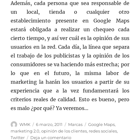
Además, cada persona que sea responsable de
un local, tienda o cualquier otro
establecimiento presente en Google Maps
estará obligada a realizar un chequeo cada
cierto tiempo, y así ver cuál es la opinión de sus
usuarios en la red. Cada día, la línea que separa
el trabajo de los publicistas y la opinión de los
consumidores se va haciendo más estrecha; por
lo que en el futuro, la misma labor de
marketing la harán los usuarios a partir de su
experiencia que a la vez fundamentará los
criterios reales de calidad. Esto es bueno, pero
es malo ¿por qué? Ya veremos…
Autor
Publicado
Categorías
Etiquetas
WMK
6 marzo, 2011
Marcas
Google Maps
,
el
marketing 2.0
,
opinión de los clientes
,
redes sociales
,
en
Twitter
Deja un comentario