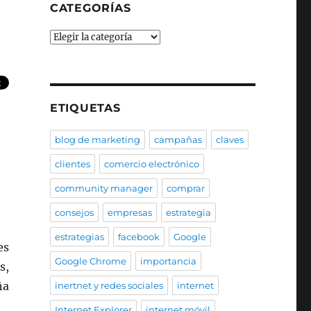
CATEGORÍAS
Categorías
ETIQUETAS
blog de marketing
campañas
claves
clientes
comercio electrónico
community manager
comprar
consejos
empresas
estrategia
estrategias
facebook
Google
es
Google Chrome
importancia
s,
ña
inertnet y redes sociales
internet
Internet Explorer
internet móvil