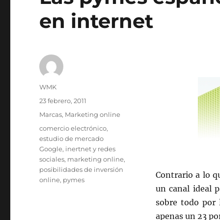
en internet
Autor
WMK
Publicado
23 febrero, 2011
el
Categorías
Marcas
,
Marketing online
Etiquetas
comercio electrónico
,
estudio de mercado
Google
,
inertnet y redes
sociales
,
marketing online
,
posibilidades de inversión
Contrario a lo q
online
,
pymes
un canal ideal 
sobre todo por 
apenas un 23 por