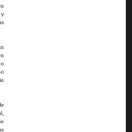
en
 y
as
an
en
to
60
io
de
l,
Se
as