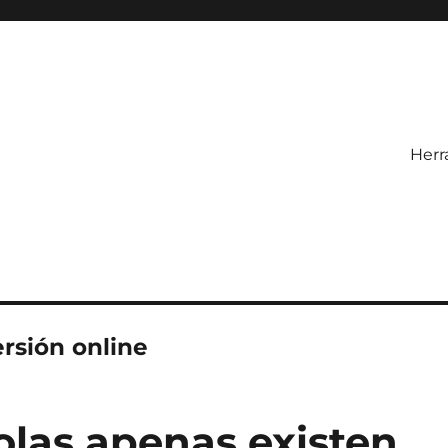
Herr
ersión online
las apenas existen