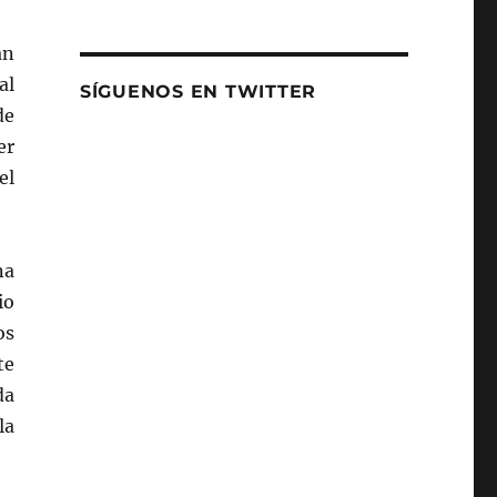
an
al
SÍGUENOS EN TWITTER
de
er
el
na
io
os
te
da
la