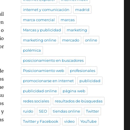
internet y comunicación
madrid
il
marca comercial
marcas
en
 o
Marcas y publicidad
marketing
io
marketing online
mercado
online
or
polémica
posicionamiento en buscadores
de
Posicionamiento web
profesionales
os
promocionarse en internet
publicidad
ue
publicidad online
página web
su
redes sociales
resultados de búsquedas
os
 y
ruido
SEO
tiendas online
Twitter
as
Twitter y Facebook
video
YouTube