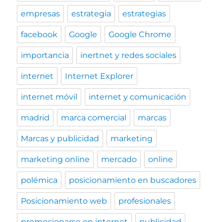
empresas
estrategia
estrategias
facebook
Google
Google Chrome
importancia
inertnet y redes sociales
internet
Internet Explorer
internet móvil
internet y comunicación
madrid
marca comercial
marcas
Marcas y publicidad
marketing
marketing online
mercado
online
polémica
posicionamiento en buscadores
Posicionamiento web
profesionales
promocionarse en internet
publicidad