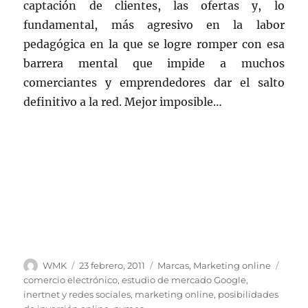
captación de clientes, las ofertas y, lo
fundamental, más agresivo en la labor
pedagógica en la que se logre romper con esa
barrera mental que impide a muchos
comerciantes y emprendedores dar el salto
definitivo a la red. Mejor imposible…
Autor
Publicado
Categorías
Etiqu
WMK
23 febrero, 2011
Marcas
,
Marketing online
el
comercio electrónico
,
estudio de mercado Google
,
inertnet y redes sociales
,
marketing online
,
posibilidades