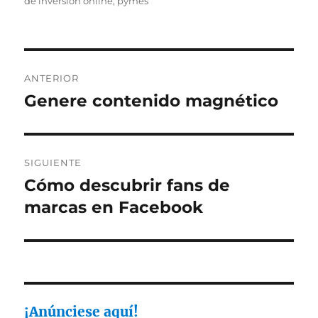
de inversión online
,
pymes
Navegación
ANTERIOR
de
Genere contenido magnético
Entrada
anterior:
entradas
SIGUIENTE
Cómo descubrir fans de
Entrada
siguiente:
marcas en Facebook
¡Anúnciese aquí!