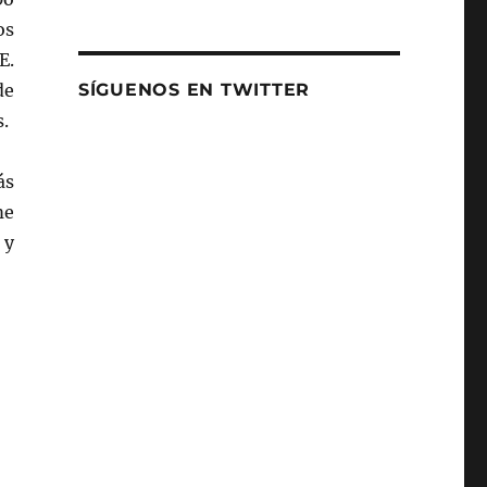
os
E.
de
SÍGUENOS EN TWITTER
.
ás
me
 y