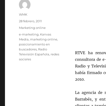
Autor
WMK
Publicado
28 febrero, 2011
el
Categorías
Marketing online
Etiquetas
e-marketing
,
Kanvas
Media
,
marketing online
,
posicionamiento en
buscadores
,
Radio
RTVE ha renov
Televisión Española
,
redes
consultora de e
sociales
Radio y Televis
había firmado c
2010.
La agencia de 
Barrabés, y ent
clientes a travé