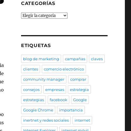
CATEGORÍAS
Categorías
ETIQUETAS
blog de marketing
campañas
claves
ia
clientes
comercio electrónico
de
community manager
comprar
ue
ño
consejos
empresas
estrategia
estrategias
facebook
Google
Google Chrome
importancia
po
inertnet y redes sociales
internet
us
s,
Internet Explorer
internet móvil