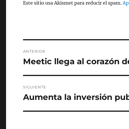
Este sitio usa Akismet para reducir el spam.
Ap
Navegación
ANTERIOR
de
Meetic llega al corazón d
Entrada
anterior:
entradas
SIGUIENTE
Aumenta la inversión pub
Entrada
siguiente: