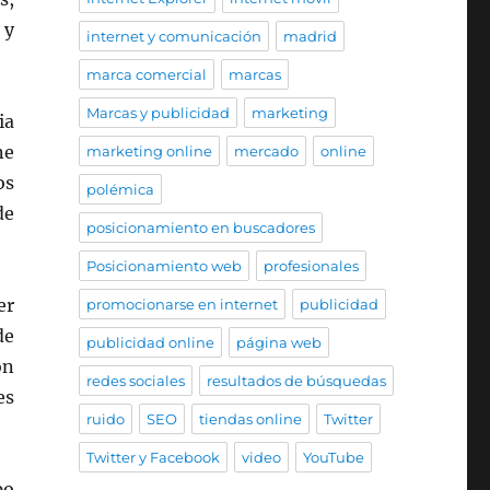
 y
internet y comunicación
madrid
marca comercial
marcas
Marcas y publicidad
marketing
ia
ne
marketing online
mercado
online
os
polémica
de
posicionamiento en buscadores
Posicionamiento web
profesionales
er
promocionarse en internet
publicidad
de
publicidad online
página web
ón
redes sociales
resultados de búsquedas
es
ruido
SEO
tiendas online
Twitter
Twitter y Facebook
video
YouTube
po