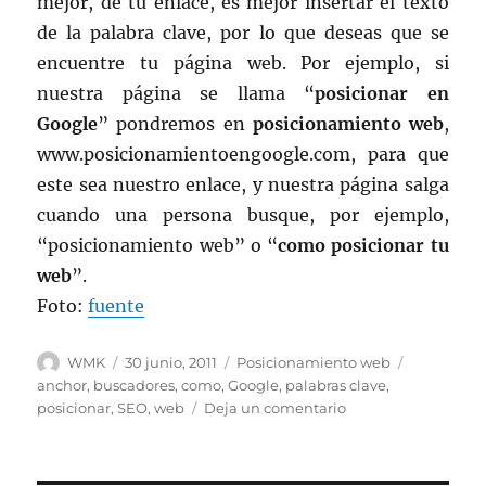
mejor, de tu enlace, es mejor insertar el texto
de la palabra clave, por lo que deseas que se
encuentre tu página web. Por ejemplo, si
nuestra página se llama “
posicionar en
Google
” pondremos en
posicionamiento web
,
www.posicionamientoengoogle.com, para que
este sea nuestro enlace, y nuestra página salga
cuando una persona busque, por ejemplo,
“posicionamiento web” o “
como posicionar tu
web
”.
Foto:
fuente
Autor
Publicado
Categorías
Etiquetas
WMK
30 junio, 2011
Posicionamiento web
el
anchor
,
buscadores
,
como
,
Google
,
palabras clave
,
en
posicionar
,
SEO
,
web
Deja un comentario
¿Cómo
lograr
que