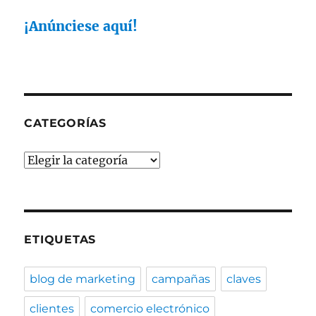
nuestra
web
¡Anúnciese aquí!
esté
delante
en
Google?
CATEGORÍAS
Categorías
ETIQUETAS
blog de marketing
campañas
claves
clientes
comercio electrónico