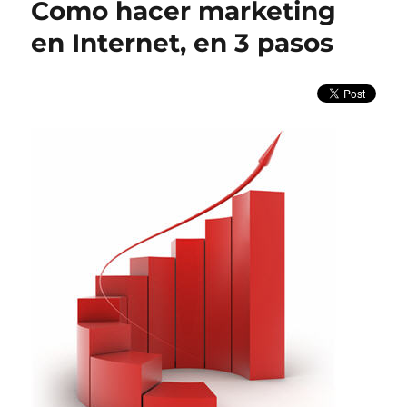
Como hacer marketing
nuestra
web
en Internet, en 3 pasos
esté
delante
en
Google?