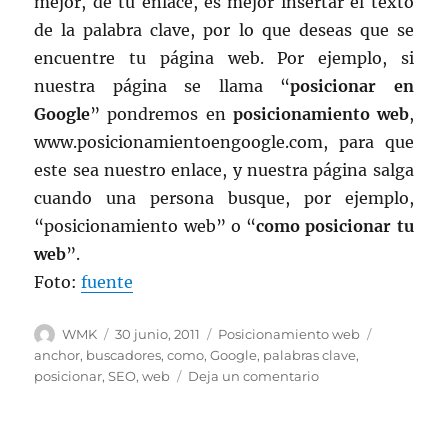
mejor, de tu enlace, es mejor insertar el texto
de la palabra clave, por lo que deseas que se
encuentre tu página web. Por ejemplo, si
nuestra página se llama “
posicionar en
Google
” pondremos en
posicionamiento web
,
www.posicionamientoengoogle.com, para que
este sea nuestro enlace, y nuestra página salga
cuando una persona busque, por ejemplo,
“posicionamiento web” o “
como posicionar tu
web
”.
Foto:
fuente
Autor
Publicado
Categorías
Etiquetas
WMK
30 junio, 2011
Posicionamiento web
el
anchor
,
buscadores
,
como
,
Google
,
palabras clave
,
en
posicionar
,
SEO
,
web
Deja un comentario
¿Cómo
lograr
que