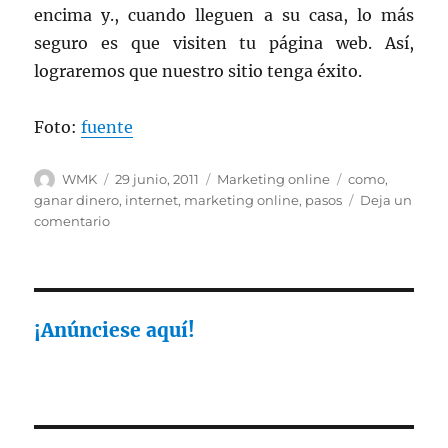
encima y., cuando lleguen a su casa, lo más
seguro es que visiten tu página web. Así,
lograremos que nuestro sitio tenga éxito.
Foto:
fuente
Autor
Publicado
Categorías
Etiquetas
WMK
29 junio, 2011
Marketing online
como
,
el
ganar dinero
,
internet
,
marketing online
,
pasos
Deja un
en
comentario
Como
hacer
marketing
en
Internet,
¡Anúnciese aquí!
en
3
pasos