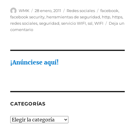
Autor
Publicado
Categorías
Etiquetas
WMK
28 enero, 2011
Redes sociales
facebook
,
el
facebook security
,
herramientas de seguridad
,
http
,
https
,
redes sociales
,
seguridad
,
servicio WIFI
,
ssl
,
WIFI
Deja un
en
comentario
Facebook
agrega
mayor
seguridad
¡Anúnciese aquí!
CATEGORÍAS
Categorías