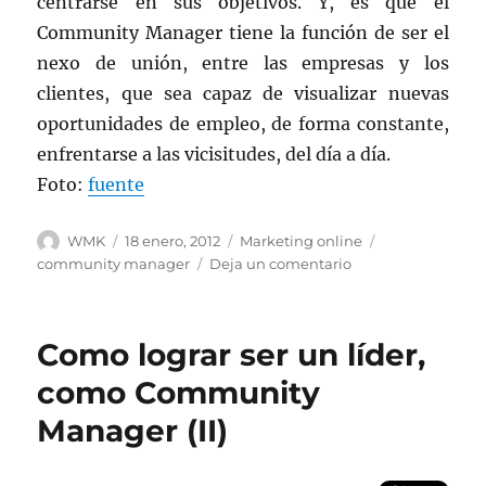
centrarse en sus objetivos. Y, es que el
Community Manager tiene la función de ser el
nexo de unión, entre las empresas y los
clientes, que sea capaz de visualizar nuevas
oportunidades de empleo, de forma constante,
enfrentarse a las vicisitudes, del día a día.
Foto:
fuente
Autor
Publicado
Categorías
Etiquetas
WMK
18 enero, 2012
Marketing online
el
en
community manager
Deja un comentario
Como
lograr
ser
Como lograr ser un líder,
un
líder,
como Community
como
Manager (II)
Community
Manager
(III)