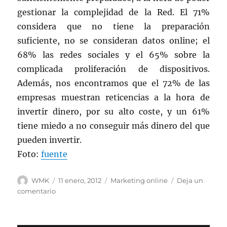
gestionar la complejidad de la Red. El 71%
considera que no tiene la preparación
suficiente, no se consideran datos online; el
68% las redes sociales y el 65% sobre la
complicada proliferación de dispositivos.
Además, nos encontramos que el 72% de las
empresas muestran reticencias a la hora de
invertir dinero, por su alto coste, y un 61%
tiene miedo a no conseguir más dinero del que
pueden invertir.
Foto:
fuente
Autor
Publicado
Categorías
WMK
11 enero, 2012
Marketing online
Deja un
el
en
comentario
Errores
del
marketing