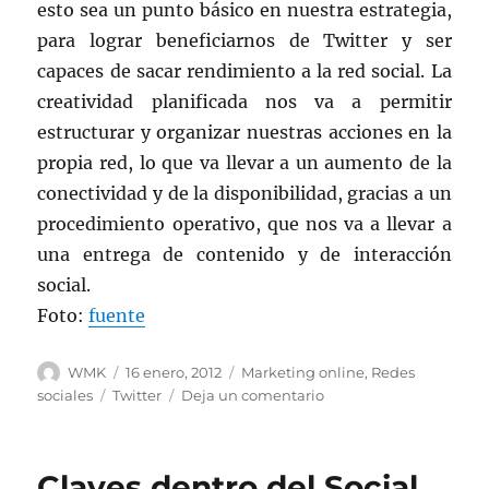
esto sea un punto básico en nuestra estrategia,
para lograr beneficiarnos de Twitter y ser
capaces de sacar rendimiento a la red social. La
creatividad planificada nos va a permitir
estructurar y organizar nuestras acciones en la
propia red, lo que va llevar a un aumento de la
conectividad y de la disponibilidad, gracias a un
procedimiento operativo, que nos va a llevar a
una entrega de contenido y de interacción
social.
Foto:
fuente
Autor
Publicado
Categorías
WMK
16 enero, 2012
Marketing online
,
Redes
el
Etiquetas
en
sociales
Twitter
Deja un comentario
Lograr
ser
visibles
Claves dentro del Social
en