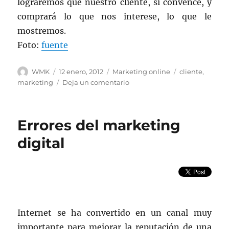
lograremos que nuestro cliente, si convence, y
comprará lo que nos interese, lo que le
mostremos.
Foto:
fuente
Autor
Publicado
Categorías
Etiquetas
WMK
12 enero, 2012
Marketing online
cliente
,
el
en
marketing
Deja un comentario
Como
desarmar
al
Errores del marketing
cliente
digital
Internet se ha convertido en un canal muy
importante para mejorar la reputación de una