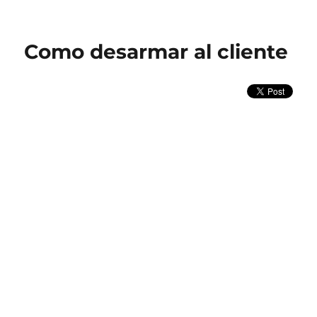
Como
desarmar
al
Como desarmar al cliente
cliente
(II)