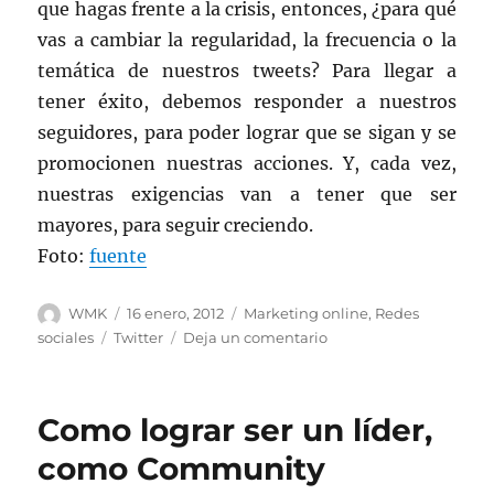
que hagas frente a la crisis, entonces, ¿para qué
vas a cambiar la regularidad, la frecuencia o la
temática de nuestros tweets? Para llegar a
tener éxito, debemos responder a nuestros
seguidores, para poder lograr que se sigan y se
promocionen nuestras acciones. Y, cada vez,
nuestras exigencias van a tener que ser
mayores, para seguir creciendo.
Foto:
fuente
Autor
Publicado
Categorías
WMK
16 enero, 2012
Marketing online
,
Redes
el
Etiquetas
en
sociales
Twitter
Deja un comentario
Lograr
ser
visibles
Como lograr ser un líder,
en
Twitter
como Community