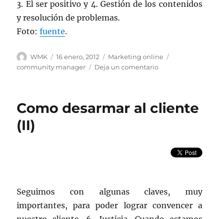
3. El ser positivo y 4. Gestión de los contenidos
y resolución de problemas.
Foto:
fuente
.
Autor
Publicado
Categorías
Etiquetas
WMK
16 enero, 2012
Marketing online
el
en
community manager
Deja un comentario
Como
lograr
ser
Como desarmar al cliente
un
líder,
(II)
como
Community
Manager
Seguimos con algunas claves, muy
importantes, para poder lograr convencer a
nuestro cliente. 6. Justicia. Cuando estamos