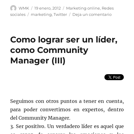
Autor
Publicado
Categorías
WMK
19 enero, 2012
Marketing online
,
Redes
el
Etiquetas
en
sociales
marketing
,
Twitter
Deja un comentario
Lograr
ser
visibles
Como lograr ser un líder,
en
Twitter
como Community
(III)
Manager (III)
Seguimos con otros puntos a tener en cuenta,
para poder convertirnos en expertos, dentro
del Community Manager.
3. Ser positivo. Un verdadero líder es aquel que