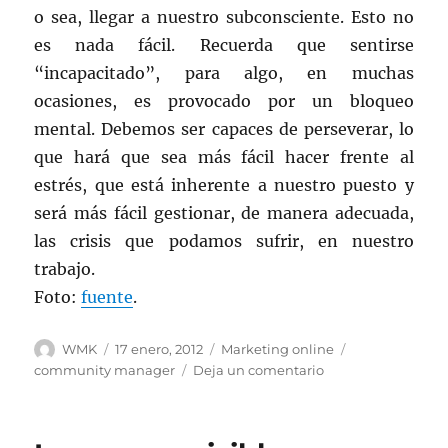
o sea, llegar a nuestro subconsciente. Esto no
es nada fácil. Recuerda que sentirse
“incapacitado”, para algo, en muchas
ocasiones, es provocado por un bloqueo
mental. Debemos ser capaces de perseverar, lo
que hará que sea más fácil hacer frente al
estrés, que está inherente a nuestro puesto y
será más fácil gestionar, de manera adecuada,
las crisis que podamos sufrir, en nuestro
trabajo.
Foto:
fuente
.
Autor
Publicado
Categorías
Etiquetas
WMK
17 enero, 2012
Marketing online
el
en
community manager
Deja un comentario
Como
lograr
ser