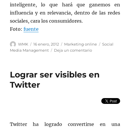
inteligente, lo que hará que ganemos en
influencia y en relevancia, dentro de las redes
sociales, cara los consumidores.
Foto:
fuente
Autor
Publicado
Categorías
Etiquetas
WMK
16 enero, 2012
Marketing online
Social
el
en
Media Management
Deja un comentario
Claves
dentro
del
Lograr ser visibles en
Social
Media
Twitter
Marketing
Twitter ha logrado convertirse en una