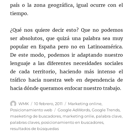
país o la zona geográfica, igual ocurre con el
tiempo.
¿Qué nos quiere decir esto? Que no podemos
ser absolutos, que quizá una palabra sea muy
popular en España pero no en Latinoamérica.
De este modo, podemos ir adaptando nuestro
lenguaje a las diferentes necesidades sociales
de cada territorio, haciendo más intenso el
tráfico hacia nuestra web en dependencia de
hacia dónde queramos enfocar nuestro trabajo.
Autor
Publicado
Categorías
WMK
10 febrero, 2011
Marketing online
,
el
Etiquetas
Posicionamiento web
Google AdWords
,
Google Trends
,
maeketing de buscadores
,
marketing onlie
,
palabra clave
,
palabras claves
,
posicionamiento en buscadores
,
resultados de búsquedas