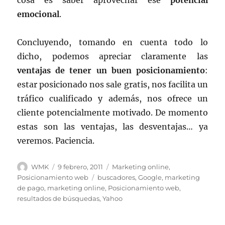
cosa es saber aprovechar ese
potencial
emocional
.
Concluyendo, tomando en cuenta todo lo
dicho, podemos apreciar claramente las
ventajas de tener un buen posicionamiento
:
estar posicionado nos sale gratis, nos facilita un
tráfico cualificado y además, nos ofrece un
cliente potencialmente motivado. De momento
estas son las ventajas, las desventajas… ya
veremos. Paciencia.
Autor
Publicado
Categorías
WMK
9 febrero, 2011
Marketing online
,
el
Etiquetas
Posicionamiento web
buscadores
,
Google
,
marketing
de pago
,
marketing online
,
Posicionamiento web
,
resultados de búsquedas
,
Yahoo