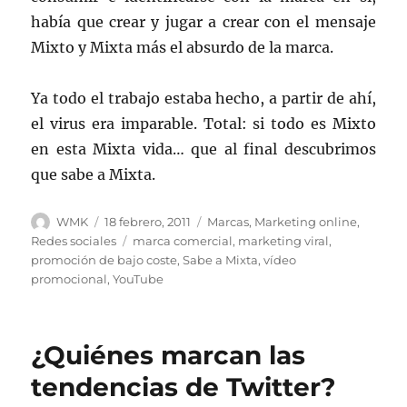
había que crear y jugar a crear con el mensaje
Mixto y Mixta más el absurdo de la marca.
Ya todo el trabajo estaba hecho, a partir de ahí,
el virus era imparable. Total: si todo es Mixto
en esta Mixta vida… que al final descubrimos
que sabe a Mixta.
Autor
Publicado
Categorías
WMK
18 febrero, 2011
Marcas
,
Marketing online
,
el
Etiquetas
Redes sociales
marca comercial
,
marketing viral
,
promoción de bajo coste
,
Sabe a Mixta
,
vídeo
promocional
,
YouTube
¿Quiénes marcan las
tendencias de Twitter?