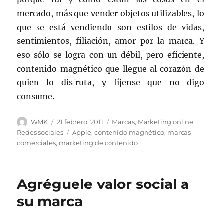
mercado, más que vender objetos utilizables, lo
que se está vendiendo son estilos de vidas,
sentimientos, filiación, amor por la marca. Y
eso sólo se logra con un débil, pero eficiente,
contenido magnético que llegue al corazón de
quien lo disfruta, y fíjense que no digo
consume.
Autor
Publicado
Categorías
WMK
21 febrero, 2011
Marcas
,
Marketing online
,
el
Etiquetas
Redes sociales
Apple
,
contenido magnético
,
marcas
comerciales
,
marketing de contenido
Agréguele valor social a
su marca