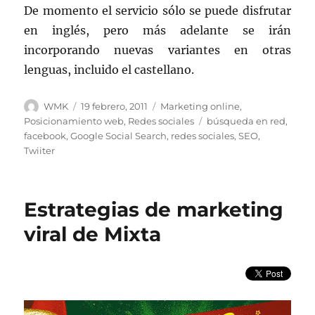
De momento el servicio sólo se puede disfrutar
en inglés, pero más adelante se irán
incorporando nuevas variantes en otras
lenguas, incluido el castellano.
Autor
Publicado
Categorías
WMK
19 febrero, 2011
Marketing online
,
el
Etiquetas
Posicionamiento web
,
Redes sociales
búsqueda en red
,
facebook
,
Google Social Search
,
redes sociales
,
SEO
,
Twiiter
Estrategias de marketing
viral de Mixta