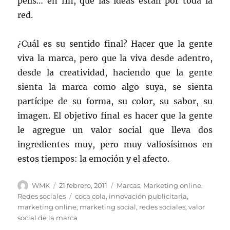
pelis… en fin, que las ideas están por toda la
red.
¿Cuál es su sentido final? Hacer que la gente
viva la marca, pero que la viva desde adentro,
desde la creatividad, haciendo que la gente
sienta la marca como algo suya, se sienta
partícipe de su forma, su color, su sabor, su
imagen. El objetivo final es hacer que la gente
le agregue un valor social que lleva dos
ingredientes muy, pero muy valiosísimos en
estos tiempos: la emoción y el afecto.
Autor
Publicado
Categorías
WMK
21 febrero, 2011
Marcas
,
Marketing online
,
el
Etiquetas
Redes sociales
coca cola
,
innovación publicitaria
,
marketing online
,
marketing social
,
redes sociales
,
valor
social de la marca