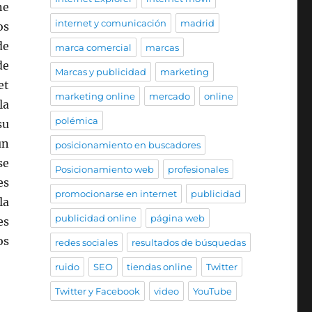
ne
internet y comunicación
madrid
os
de
marca comercial
marcas
de
Marcas y publicidad
marketing
et
marketing online
mercado
online
la
polémica
su
un
posicionamiento en buscadores
se
Posicionamiento web
profesionales
es
promocionarse en internet
publicidad
la
publicidad online
página web
es
os
redes sociales
resultados de búsquedas
ruido
SEO
tiendas online
Twitter
Twitter y Facebook
video
YouTube