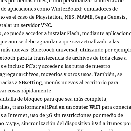
nes por demás útiles, como personalizar la interfaz de
és de aplicaciones como WinterBoard; emuladores de
o es el caso de Playstation, NES, MAME, Sega Genesis,
nstalar un servidor VNC.
 se puede acceder a instalar Flash, mediante aplicacion
e aun se debe aguardar a que sea actualizado a las
 más nuevas; Bluetooch universal, utilizando por ejempl
etooth para la transferencia de archivos de toda clase a
s e incluso PC´s; y acceder a las rutas de nuestro
 agregar archivos, moverlos y otros usos. También, se
racias a
SBsetting
, menús nuevos al escritorio para
ivar cosas rápidamente
pantalla de bloqueo para que sea más completa,
lles, transformar el
iPad en un router WiFi
para conecta
os a Internet, uso de 3G sin restricciones por medio de
o My3G, sincronización del dispositivo iPad a iTunes po