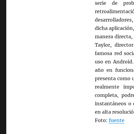
serie de pro
retroalimentaci
desarrolladores,
dicha aplicación
manera directa,
Taylor, direct
famosa red soci
uso en Android.
año en funcion
presenta como u
realmente impo
completa, podr
instantáneos o 
en alta resolució
Foto:
fuente