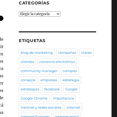
CATEGORÍAS
Categorías
de
ETIQUETAS
ir
blog de marketing
campañas
claves
en
os
clientes
comercio electrónico
ra
community manager
comprar
as
consejos
empresas
estrategia
er
estrategias
facebook
Google
os
de
Google Chrome
importancia
tá
inertnet y redes sociales
internet
na
Internet Explorer
internet móvil