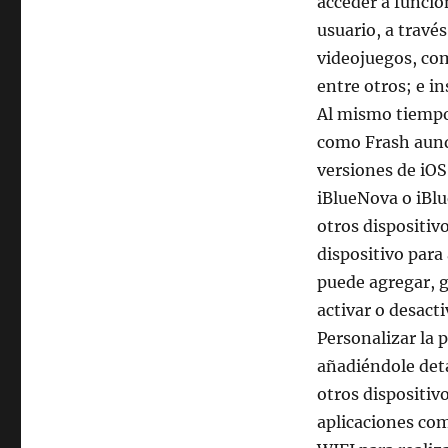
acceder a funcio
al
usuario, a trav
iPad
para
videojuegos, com
acceder
entre otros; e i
a
Al mismo tiempo,
nuevas
funciones
como Frash aunqu
versiones de iOS
iBlueNova o iBlu
otros dispositivo
dispositivo para
puede agregar, g
activar o desact
Personalizar la 
añadiéndole deta
otros dispositiv
aplicaciones com