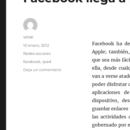
Autor
WMK
Facebook ha dec
Publicado
10 enero, 2012
el
Apple; también,
Categorías
Redes sociales
que sea más fác
Etiquetas
facebook
,
ipad
ella, desde cua
en
Deja un comentario
Facebook
van a verse atad
llega
poder disfrutar 
a
aplicaciones d
iPad
dispositivo, d
guardar enlaces 
las actividades
gobernado por e