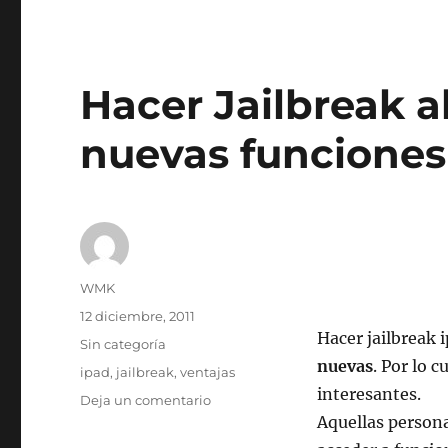
Hacer Jailbreak a
nuevas funciones
Autor
WMK
Publicado
12 diciembre, 2011
el
Hacer jailbreak 
Categorías
Sin categoría
nuevas
. Por lo 
Etiquetas
ipad
,
jailbreak
,
ventajas
interesantes.
en
Deja un comentario
Hacer
Aquellas person
Jailbreak