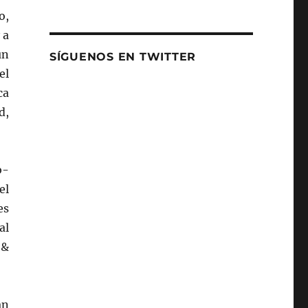
o,
 a
un
SÍGUENOS EN TWITTER
el
ca
d,
b-
el
es
al
 &
án