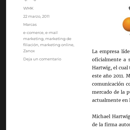
Autor
WMK
Publicado
22 marzo, 2011
el
Categorías
Marcas
Etiquetas
e-comerce
,
e-mail
marketing
,
marketing de
filiación
,
marketing online
,
Zanox
La empresa líd
en
Deja un comentario
oficialmente a 
Nuevo
Hartwig, el cual
Director
este año 2011. M
de
Marketing
comunicación co
en
mercado de la p
Zanox
actualmente en 
Michael Hartwig
de la firma aut