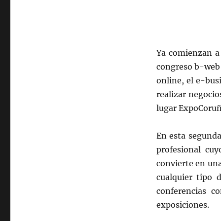
de
b-
web
Ya comienzan a 
congreso b-web 
online, el e-bus
realizar negocio
lugar ExpoCoruña
En esta segunda
profesional cuy
convierte en un
cualquier tipo 
conferencias c
exposiciones.