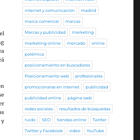
internet y comunicación
madrid
marca comercial
marcas
Marcas y publicidad
marketing
el
ng
marketing online
mercado
online
ra
polémica
rá
posicionamiento en buscadores
Posicionamiento web
profesionales
ón
promocionarse en internet
publicidad
se
publicidad online
página web
er
redes sociales
resultados de búsquedas
as
ruido
SEO
tiendas online
Twitter
 y
Twitter y Facebook
video
YouTube