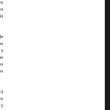
on
ra
ás
de
po
 y
ue
os
os
tá
ón
 y