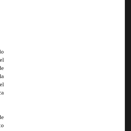
do
el
de
la
el
ca
de
to