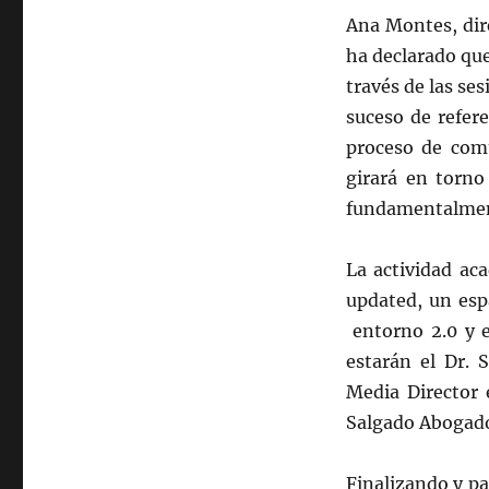
Ana Montes, dir
ha declarado que
través de las se
suceso de refer
proceso de comu
girará en torno 
fundamentalmente
La actividad ac
updated, un esp
entorno 2.0 y e
estarán el Dr. 
Media Director 
Salgado Abogado
Finalizando y pa