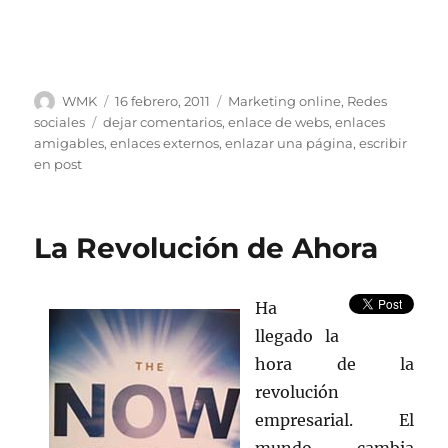
Autor
Publicado
Categorías
WMK
16 febrero, 2011
Marketing online
,
Redes
el
Etiquetas
sociales
dejar comentarios
,
enlace de webs
,
enlaces
amigables
,
enlaces externos
,
enlazar una página
,
escribir
en post
La Revolución de Ahora
Ha
llegado la
hora de la
revolución
empresarial. El