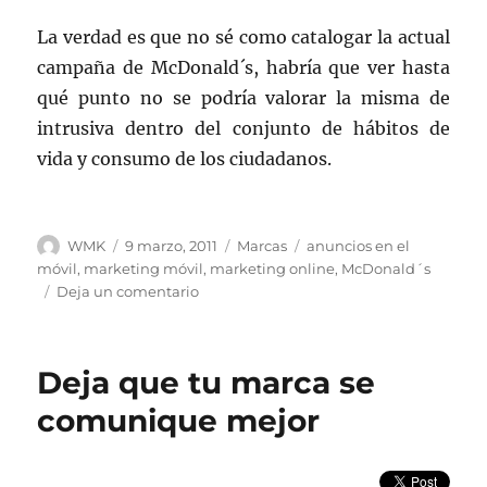
La verdad es que no sé como catalogar la actual
campaña de McDonald´s, habría que ver hasta
qué punto no se podría valorar la misma de
intrusiva dentro del conjunto de hábitos de
vida y consumo de los ciudadanos.
Autor
Publicado
Categorías
Etiquetas
WMK
9 marzo, 2011
Marcas
anuncios en el
el
móvil
,
marketing móvil
,
marketing online
,
McDonald´s
en
Deja un comentario
McDonald
´s
se
Deja que tu marca se
anuncia
a
comunique mejor
través
de
la