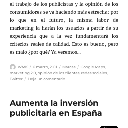
el trabajo de los publicistas y la opinión de los
consumidores se va haciendo más estrecha; por
lo que en el futuro, la misma labor de
marketing la harán los usuarios a partir de su
experiencia que a la vez fundamentará los
criterios reales de calidad. Esto es bueno, pero
es malo ¿por qué? Ya veremos…
Autor
Publicado
Categorías
Etiquetas
WMK
6 marzo, 2011
Marcas
Google Maps
,
el
marketing 2.0
,
opinión de los clientes
,
redes sociales
,
en
Twitter
Deja un comentario
Google
Maps
5.2
Aumenta la inversión
revoluciona
el
publicitaria en España
marketing
2.0