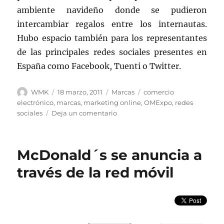
ambiente navideño donde se pudieron
intercambiar regalos entre los internautas.
Hubo espacio también para los representantes
de las principales redes sociales presentes en
España como Facebook, Tuenti o Twitter.
Autor
Publicado
Categorías
Etiquetas
WMK
18 marzo, 2011
Marcas
comercio
el
electrónico
,
marcas
,
marketing online
,
OMExpo
,
redes
en
sociales
Deja un comentario
OMExpo
de
Madrid
McDonald´s se anuncia a
da
voz
través de la red móvil
a
los
usuarios