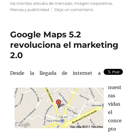
el
los clientes
,
estudio de mercado
,
imagen corporativa
,
en
Marcas y publicidad
Deja un comentario
Deja
que
tu
Google Maps 5.2
marca
se
revoluciona el marketing
comunique
2.0
mejor
Desde la llegada de internet a
nuest
ras
vidas
el
conce
pto