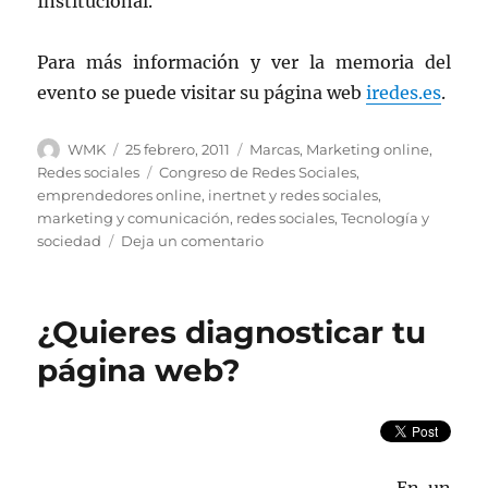
Institucional.
Para más información y ver la memoria del
evento se puede visitar su página web
iredes.es
.
Autor
Publicado
Categorías
WMK
25 febrero, 2011
Marcas
,
Marketing online
,
el
Etiquetas
Redes sociales
Congreso de Redes Sociales
,
emprendedores online
,
inertnet y redes sociales
,
marketing y comunicación
,
redes sociales
,
Tecnología y
en
sociedad
Deja un comentario
I
Congreso
Iberoamericano
¿Quieres diagnosticar tu
sobre
Redes
página web?
Sociales