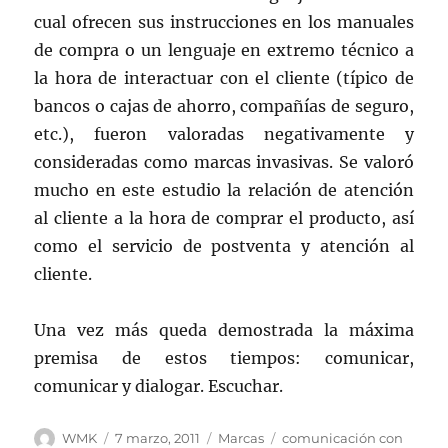
cual ofrecen sus instrucciones en los manuales
de compra o un lenguaje en extremo técnico a
la hora de interactuar con el cliente (típico de
bancos o cajas de ahorro, compañías de seguro,
etc.), fueron valoradas negativamente y
consideradas como marcas invasivas. Se valoró
mucho en este estudio la relación de atención
al cliente a la hora de comprar el producto, así
como el servicio de postventa y atención al
cliente.
Una vez más queda demostrada la máxima
premisa de estos tiempos: comunicar,
comunicar y dialogar. Escuchar.
Autor
Publicado
Categorías
Etiquetas
WMK
7 marzo, 2011
Marcas
comunicación con