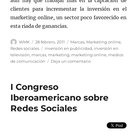
aún hay que trabajar más en la captación de
clientes para incrementar la inversión en el
marketing online, un sector poco favorecido en
esta riada de ganancias.
Autor
Publicado
Categorías
WMK
28 febrero, 2011
Marcas
,
Marketing online
,
el
Etiquetas
Redes sociales
inversión en publicidad
,
inversión en
televisión
,
marcas
,
marketing
,
marketing online
,
medios
en
de comunicación
Deja un comentario
Aumenta
la
inversión
I Congreso
publicitaria
en
Iberoamericano sobre
España
Redes Sociales